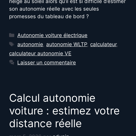
neige au soleil alors qu’il est si difficile d’estimer
son autonomie réelle avec les seules
promesses du tableau de bord ?
Catégories
Autonomie voiture électrique
Étiquettes
autonomie
,
autonomie WLTP
,
calculateur
,
calculateur autonomie VE
Laisser un commentaire
Calcul autonomie
voiture : estimez votre
distance réelle