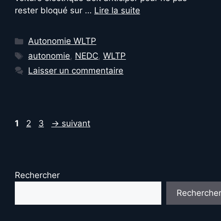
rester bloqué sur …
Lire la suite
Catégories
Autonomie WLTP
Étiquettes
autonomie
,
NEDC
,
WLTP
Laisser un commentaire
Page
Page
Page
1
2
3
→
suivant
Rechercher
Recherche