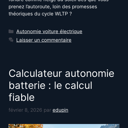
prenez l’autoroute, loin des promesses
théoriques du cycle WLTP ?
Catégories
Autonomie voiture électrique
Laisser un commentaire
Calculateur autonomie
batterie : le calcul
fiable
février 8, 2026
par
edupin