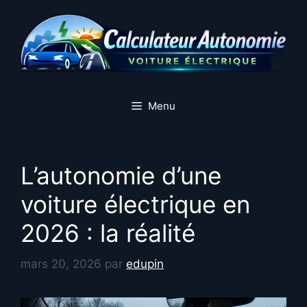
Aller
au
contenu
Menu
L’autonomie d’une
voiture électrique en
2026 : la réalité
mars 20, 2026
par
edupin