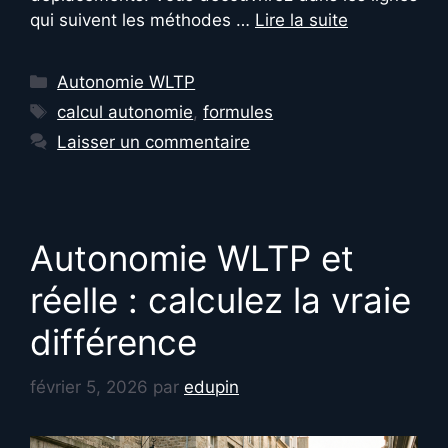
qui suivent les méthodes …
Lire la suite
Catégories
Autonomie WLTP
Étiquettes
calcul autonomie
,
formules
Laisser un commentaire
Autonomie WLTP et
réelle : calculez la vraie
différence
février 5, 2026
par
edupin