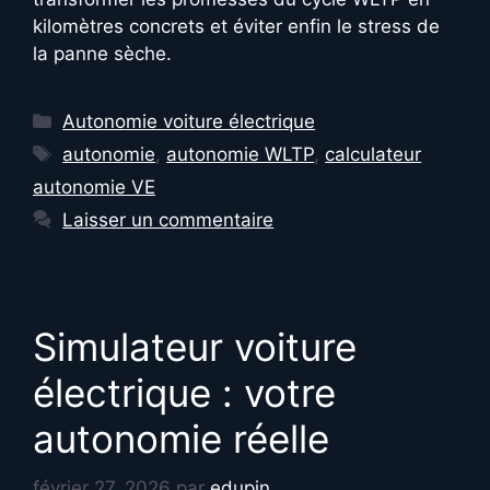
kilomètres concrets et éviter enfin le stress de
la panne sèche.
Catégories
Autonomie voiture électrique
Étiquettes
autonomie
,
autonomie WLTP
,
calculateur
autonomie VE
Laisser un commentaire
Simulateur voiture
électrique : votre
autonomie réelle
février 27, 2026
par
edupin